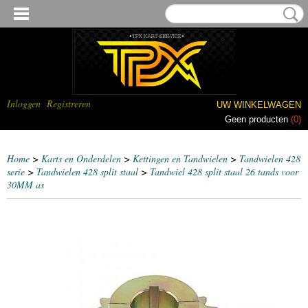
Inloggen
Registreren
UW WINKELWAGEN
Geen producten
(0)
Home
>
Karts en Onderdelen
>
Kettingen en Tandwielen
>
Tandwielen 428
serie
>
Tandwielen 428 split staal
>
Tandwiel 428 split staal 26 tands voor
30MM as