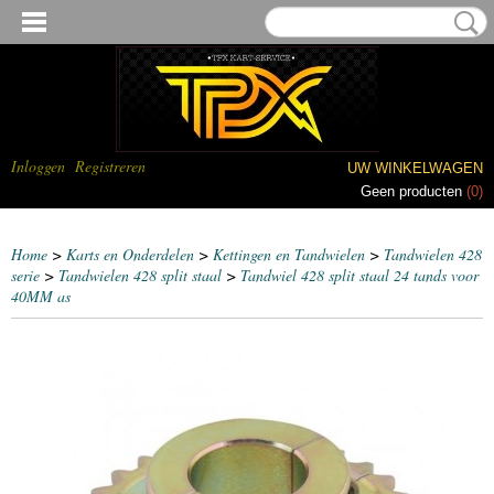
Inloggen
Registreren
UW WINKELWAGEN
Geen producten
(0)
Home
>
Karts en Onderdelen
>
Kettingen en Tandwielen
>
Tandwielen 428
serie
>
Tandwielen 428 split staal
>
Tandwiel 428 split staal 24 tands voor
40MM as