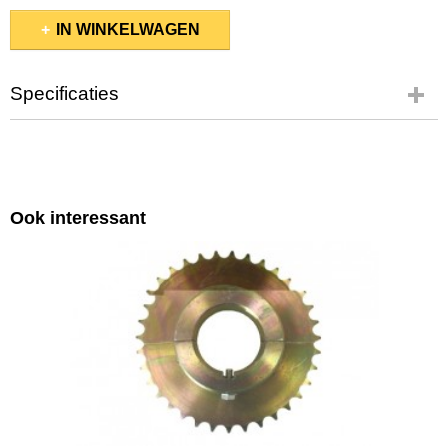
IN WINKELWAGEN
Specificaties
Productcode leverancier
K420-24/KBS40Z24
Bruto gewicht
0,95 Kg
Ook interessant