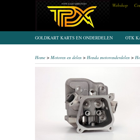
Webshop
Con
GOLDKART KARTS EN ONDERDELEN
OTK K
Home
>
Motoren en delen
>
Honda motoronderdelen
>
Ho