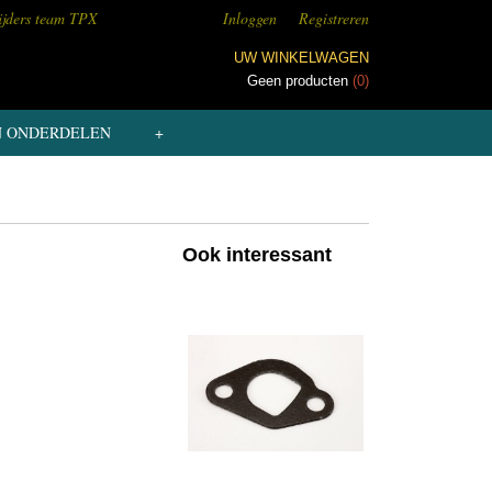
ijders team TPX
Inloggen
Registreren
UW WINKELWAGEN
Geen producten
(0)
N ONDERDELEN
+
Ook interessant