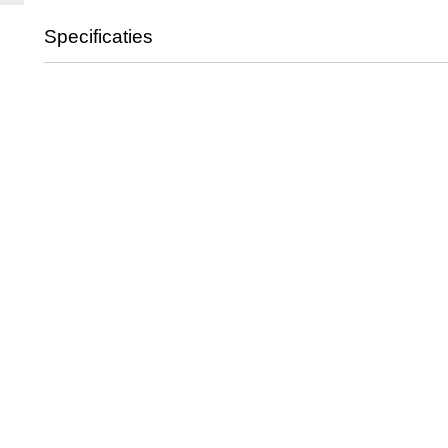
Specificaties
Productcode
Hon-0055
Productcode leverancier
DM002