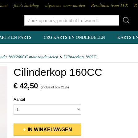
tact
foto's kartshop
algemene voorwaarden
Resultaten team TPX
R
ARTS EN PARTS
CRG KARTS EN ONDERDELEN
KARTS E
nda 160/200CC motoronderdelen
>
Cilinderkop 160CC
Cilinderkop 160CC
€ 42,50
(inclusief btw 21%)
Aantal
IN WINKELWAGEN