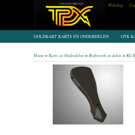
Webshop
Con
GOLDKART KARTS EN ONDERDELEN
OTK K
Home
>
Karts en Onderdelen
>
Bodywork en delen
>
KG B