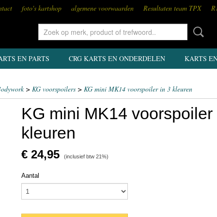
tact
foto's kartshop
algemene voorwaarden
Resultaten team TPX
R
ARTS EN PARTS
CRG KARTS EN ONDERDELEN
KARTS E
odywork
>
KG voorspoilers
>
KG mini MK14 voorspoiler in 3 kleuren
KG mini MK14 voorspoiler 
kleuren
€ 24,95
(inclusief btw 21%)
Aantal