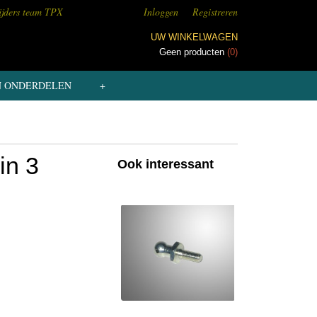
ijders team TPX
Inloggen
Registreren
UW WINKELWAGEN
Geen producten
(0)
N ONDERDELEN
+
in 3
Ook interessant