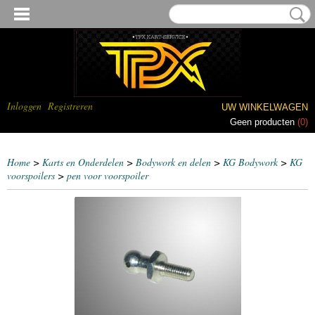
Inloggen
Registreren
UW WINKELWAGEN
Geen producten
(0)
Home
>
Karts en Onderdelen
>
Bodywork en delen
>
KG Bodywork
>
KG
voorspoilers
>
pen voor voorspoiler