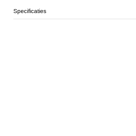
Specificaties
Productcode
Rotax-0165