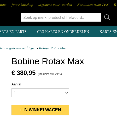
tact
foto's kartshop
algemene voorwaarden
Resultaten team TPX
R
ARTS EN PARTS
CRG KARTS EN ONDERDELEN
KARTS E
trisch gedeelte oud type
>
Bobine Rotax Max
Bobine Rotax Max
€ 380,95
(inclusief btw 21%)
Aantal
IN WINKELWAGEN