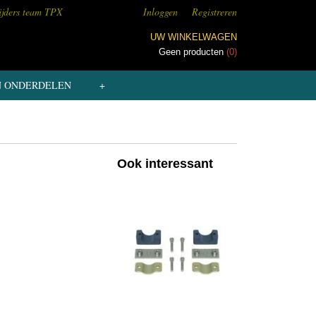
ijders team TPX
Inloggen
Registreren
UW WINKELWAGEN
Geen producten
(0)
N ONDERDELEN
+
Ook interessant