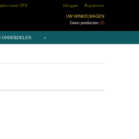
ijders team TPX
Inloggen
Registreren
UW WINKELWAGEN
Geen producten
(0)
N ONDERDELEN
+