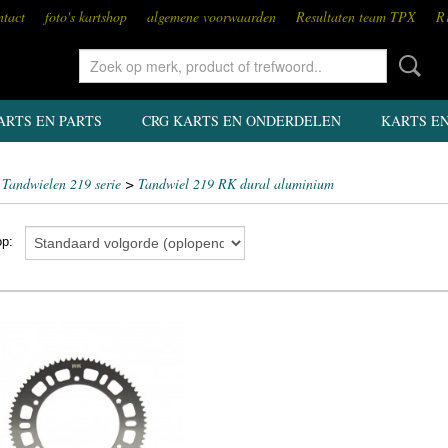
tact
foto's kartshop
algemene voorwaarden
Resultaten team TPX
R
ARTS EN PARTS
CRG KARTS EN ONDERDELEN
KARTS E
>
Tandwielen 219 serie
>
Tandwiel 219 RK dural aluminium
 op: