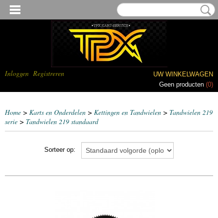
Inloggen
Registreren
UW WINKELWAGEN
Geen producten
(0)
Home
>
Karts en Onderdelen
>
Kettingen en Tandwielen
>
Tandwielen 219
serie
>
Tandwielen 219 standaard
Sorteer op: